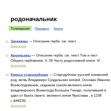
родоначальник
Толкование
Перевод
Книги
Засекины
— Описание герба: см. текст …
91
Википедия
Арсеньевы
— Описание герба: см. текст Том и лист
92
Общего гербовника: V, 28 Часть родословной книги: VI …
Википедия
Князья стародубские
— Стародубские русский княжеский
93
род, ветвь Владимиро Суздальских князей. Основан Иваном
Всеволодовичем, седьмым сыном великого князя
владимирского Всеволода Большое Гнездо, получивший в
удел от брата своего, великого князя Ярослава , в 1238
г.,&#8230; …
Википедия