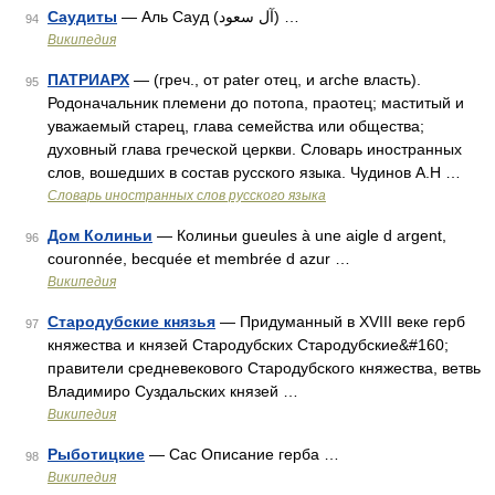
Саудиты
— Аль Сауд (آل سعود) …
94
Википедия
ПАТРИАРХ
— (греч., от pater отец, и arche власть).
95
Родоначальник племени до потопа, праотец; маститый и
уважаемый старец, глава семейства или общества;
духовный глава греческой церкви. Словарь иностранных
слов, вошедших в состав русского языка. Чудинов А.Н …
Словарь иностранных слов русского языка
Дом Колиньи
— Колиньи gueules à une aigle d argent,
96
couronnée, becquée et membrée d azur …
Википедия
Стародубские князья
— Придуманный в XVIII веке герб
97
княжества и князей Стародубских Стародубские&#160;
правители средневекового Стародубского княжества, ветвь
Владимиро Суздальских князей …
Википедия
Рыботицкие
— Сас Описание герба …
98
Википедия