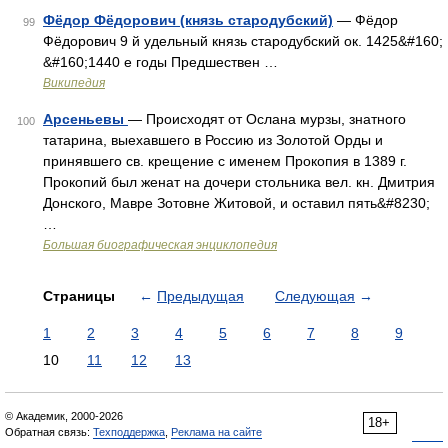
Фёдор Фёдорович (князь стародубский)
— Фёдор
99
Фёдорович 9 й удельный князь стародубский ок. 1425&#160;
&#160;1440 е годы Предшествен …
Википедия
Арсеньевы
— Происходят от Ослана мурзы, знатного
100
татарина, выехавшего в Россию из Золотой Орды и
принявшего св. крещение с именем Прокопия в 1389 г.
Прокопий был женат на дочери стольника вел. кн. Дмитрия
Донского, Мавре Зотовне Житовой, и оставил пять&#8230;
…
Большая биографическая энциклопедия
Страницы
←
Предыдущая
Следующая
→
1
2
3
4
5
6
7
8
9
10
11
12
13
© Академик, 2000-2026
18+
Обратная связь:
Техподдержка
,
Реклама на сайте